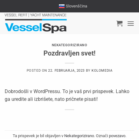
Skoči
Slovenščina
na
vsebino
NEKATEGORIZIRANO
Pozdravljen svet!
POSTED ON
22. FEBRUARJA, 2023
BY
KOLOMEDIA
Dobrodošli v WordPressu. To je vaš prvi prispevek. Lahko
ga uredite ali izbrišete, nato pričnete pisati!
Ta prispevek je bil objavljen v
Nekategorizirano
. Označi
povezavo
.