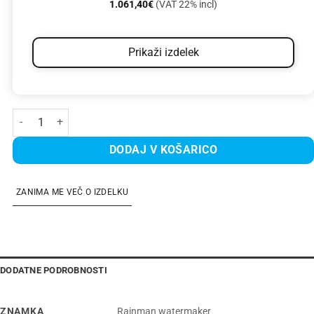
1.061,40
€
(VAT 22% incl)
Prikaži izdelek
Modular AC 140 High Output količina
DODAJ V KOŠARICO
ZANIMA ME VEČ O IZDELKU
DODATNE PODROBNOSTI
ZNAMKA
Rainman watermaker