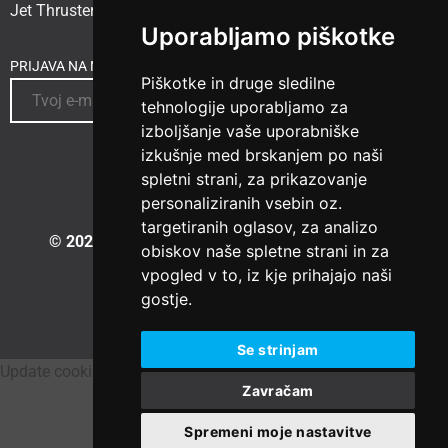
Jet Thruster
Uporabljamo piškotke
PRIJAVA NA NOVICE
Piškotke in druge sledilne
tehnologije uporabljamo za
izboljšanje vaše uporabniške
izkušnje med brskanjem po naši
spletni strani, za prikazovanje
personaliziranih vsebin oz.
targetiranih oglasov, za analizo
© 2023 Vesselspa.com
|
Izdelava spletne strani:
obiskov naše spletne strani in za
vpogled v to, iz kje prihajajo naši
gostje.
Se strinjam
Update cookies preferences
Zavračam
Spremeni moje nastavitve