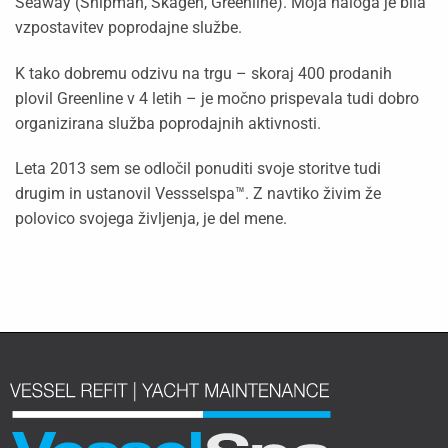
Seaway (Shipman, Skagen, Greenline). Moja naloga je bila
vzpostavitev poprodajne službe.
K tako dobremu odzivu na trgu – skoraj 400 prodanih
plovil Greenline v 4 letih – je močno prispevala tudi dobro
organizirana služba poprodajnih aktivnosti.
Leta 2013 sem se odločil ponuditi svoje storitve tudi
drugim in ustanovil Vessselspa™. Z navtiko živim že
polovico svojega življenja, je del mene.