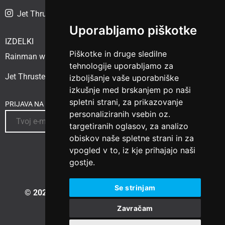
Jet Thruster Adriatic
Uporabljamo piškotke
IZDELKI
Piškotke in druge sledilne
Rainman watermaker
tehnologije uporabljamo za
Jet Thruster
izboljšanje vaše uporabniške
izkušnje med brskanjem po naši
spletni strani, za prikazovanje
PRIJAVA NA NOVICE
personaliziranih vsebin oz.
targetiranih oglasov, za analizo
obiskov naše spletne strani in za
vpogled v to, iz kje prihajajo naši
gostje.
Se strinjam
© 2023 Vesselspa.com
|
Izdelava spletne strani:
Zavračam