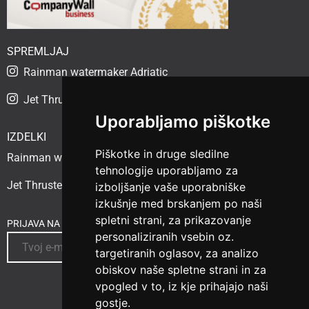
SPREMLJAJ
Rainman watermaker Adriatic
Jet Thruster Adriatic
Uporabljamo piškotke
IZDELKI
Piškotke in druge sledilne
Rainman watermaker
tehnologije uporabljamo za
Jet Thruster
izboljšanje vaše uporabniške
izkušnje med brskanjem po naši
spletni strani, za prikazovanje
PRIJAVA NA NOVICE
personaliziranih vsebin oz.
targetiranih oglasov, za analizo
obiskov naše spletne strani in za
vpogled v to, iz kje prihajajo naši
gostje.