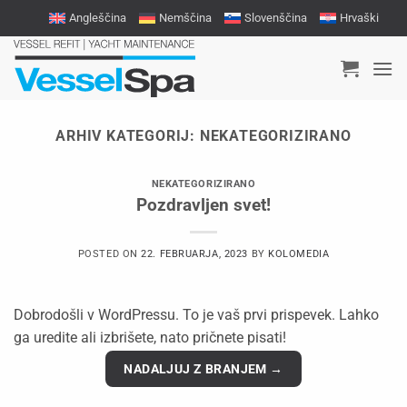
Skoči
Angleščina
Nemščina
Slovenščina
Hrvaški
na
vsebino
ARHIV KATEGORIJ:
NEKATEGORIZIRANO
NEKATEGORIZIRANO
Pozdravljen svet!
POSTED ON
22. FEBRUARJA, 2023
BY
KOLOMEDIA
Dobrodošli v WordPressu. To je vaš prvi prispevek. Lahko
ga uredite ali izbrišete, nato pričnete pisati!
NADALJUJ Z BRANJEM
→