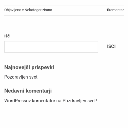
Objavljeno v
Nekategorizirano
1
komentar
Išči
IŠČI
Najnovejši prispevki
Pozdravljen svet!
Nedavni komentarji
WordPressov komentator
na
Pozdravljen svet!