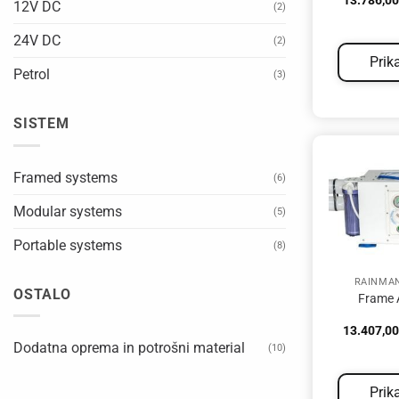
13.786,0
12V DC
(2)
24V DC
(2)
Prik
Petrol
(3)
SISTEM
Framed systems
(6)
Modular systems
(5)
Portable systems
(8)
RAINMA
OSTALO
Frame 
13.407,0
Dodatna oprema in potrošni material
(10)
Prik