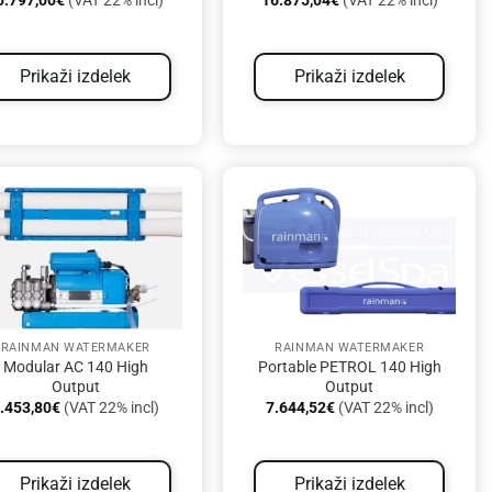
0.797,00
€
(VAT 22% incl)
16.875,04
€
(VAT 22% incl)
Prikaži izdelek
Prikaži izdelek
RAINMAN WATERMAKER
RAINMAN WATERMAKER
Modular AC 140 High
Portable PETROL 140 High
Output
Output
.453,80
€
(VAT 22% incl)
7.644,52
€
(VAT 22% incl)
Prikaži izdelek
Prikaži izdelek