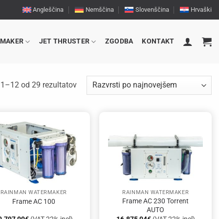
Angleščina
Nemščina
Slovenščina
Hrvaški
RMAKER
JET THRUSTER
ZGODBA
KONTAKT
Razvrščeno
 1–12 od 29 rezultatov
po
datumu
RAINMAN WATERMAKER
RAINMAN WATERMAKER
Frame AC 230 Torrent
Frame AC 100
AUTO