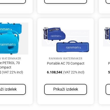
N WATERMAKER
RAINMAN WATERMAKER
le PETROL 70
Portable AC 70 Compact
P
ompact
€
(VAT 22% incl)
6.108,54
€
(VAT 22% incl)
5
aži izdelek
Prikaži izdelek