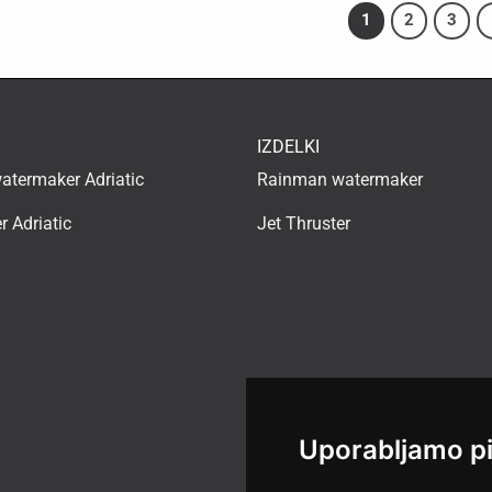
1
2
3
IZDELKI
termaker Adriatic
Rainman watermaker
r Adriatic
Jet Thruster
Uporabljamo p