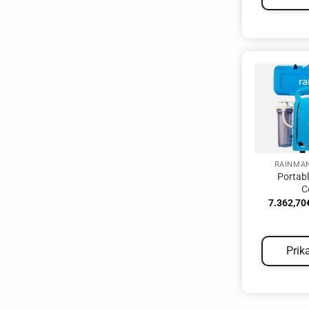
RAINMA
Portab
C
7.362,70
Prik