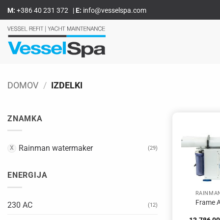
Skoči
M:
+386 40 231 372
|
E:
info@vesselspa.com
na
vsebino
DOMOV
/
IZDELKI
ZNAMKA
Rainman watermaker
(29)
ENERGIJA
RAINMA
Frame A
230 AC
(12)