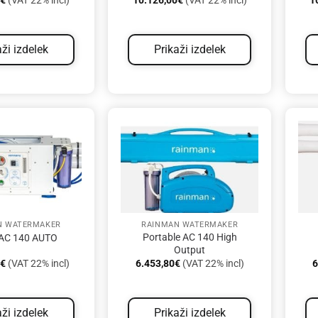
0
€
(VAT 22% incl)
10.126,00
€
(VAT 22% incl)
1
aži izdelek
Prikaži izdelek
N WATERMAKER
RAINMAN WATERMAKER
Portable AC 140 High
AC 140 AUTO
Output
0
€
(VAT 22% incl)
6.453,80
€
(VAT 22% incl)
6
aži izdelek
Prikaži izdelek