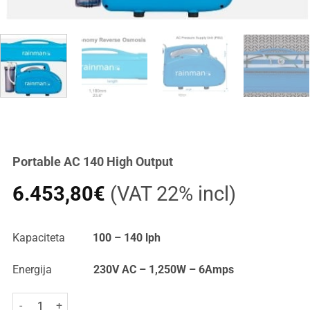
Portable AC 140 High Output
6.453,80
€
(VAT 22% incl)
Kapaciteta
100 – 140 lph
Energija
230V AC – 1,250W – 6Amps
Portable AC 140 High Output količina