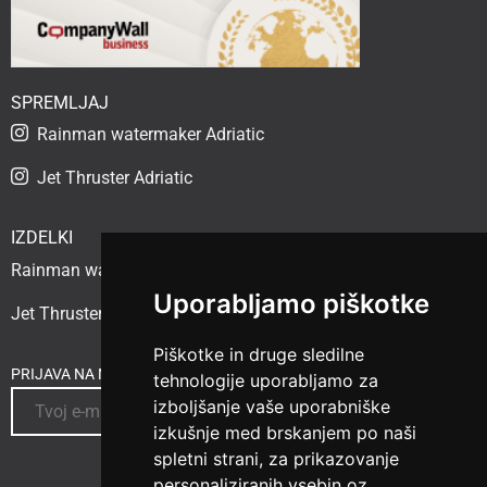
SPREMLJAJ
Rainman watermaker Adriatic
Jet Thruster Adriatic
IZDELKI
Rainman watermaker
Uporabljamo piškotke
Jet Thruster
Piškotke in druge sledilne
PRIJAVA NA NOVICE
tehnologije uporabljamo za
izboljšanje vaše uporabniške
izkušnje med brskanjem po naši
spletni strani, za prikazovanje
personaliziranih vsebin oz.