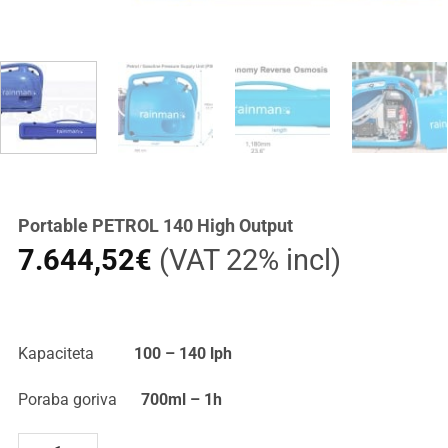
Portable PETROL 140 High Output
7.644,52
€
(VAT 22% incl)
Kapaciteta
100 – 140 lph
Poraba goriva
700ml – 1h
Portable PETROL 140 High Output količina