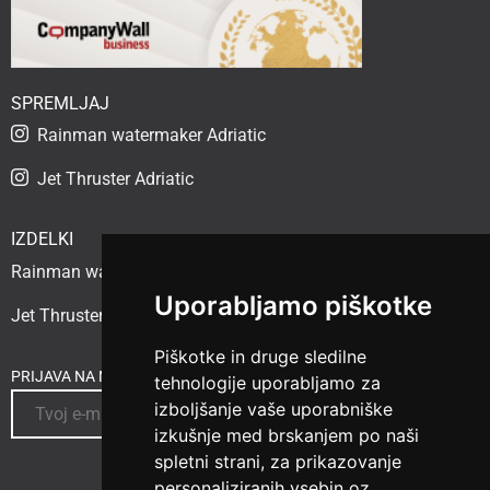
SPREMLJAJ
Rainman watermaker Adriatic
Jet Thruster Adriatic
IZDELKI
Rainman watermaker
Uporabljamo piškotke
Jet Thruster
Piškotke in druge sledilne
PRIJAVA NA NOVICE
tehnologije uporabljamo za
izboljšanje vaše uporabniške
izkušnje med brskanjem po naši
spletni strani, za prikazovanje
personaliziranih vsebin oz.