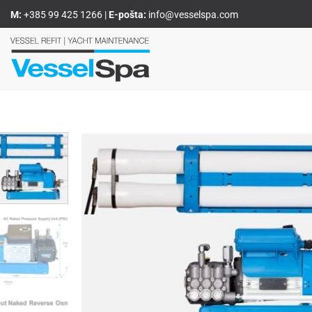
Skip
M:
+385 99 425 1266
|
E-pošta:
info@vesselspa.com
to
content