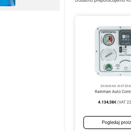
Dodatno preporučujemo 
RAINMAN WATER
Rainman Auto Contr
4.134,58
€
(VAT 22
Pogledaj proi