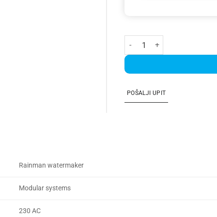
Modular AC 140 High Output k
POŠALJI UPIT
Rainman watermaker
Modular systems
230 AC