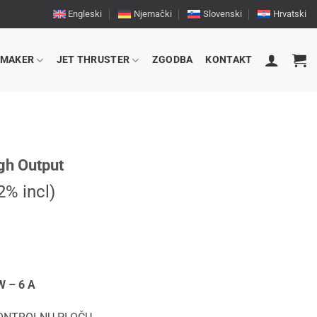
Engleski
Njemački
Slovenski
Hrvatski
RMAKER
JET THRUSTER
ZGODBA
KONTAKT
gh Output
% incl)
W – 6 A