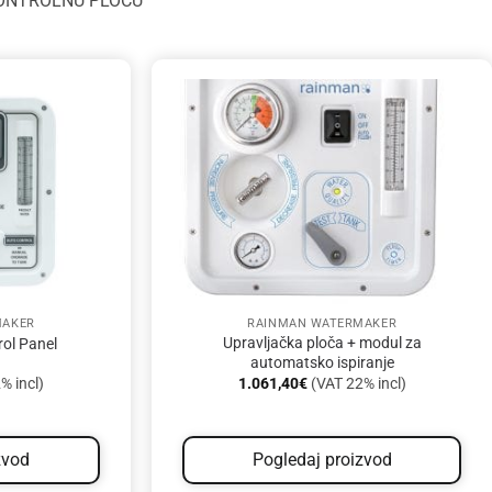
KONTROLNU PLOČU
MAKER
RAINMAN WATERMAKER
Upravljačka ploča + modul za
ol Panel
automatsko ispiranje
% incl)
1.061,40
€
(VAT 22% incl)
zvod
Pogledaj proizvod