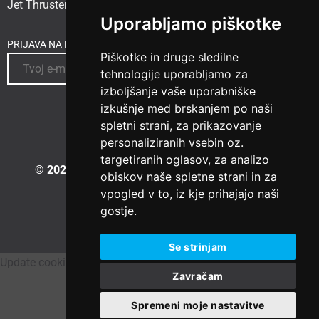
Jet Thruster
Uporabljamo piškotke
PRIJAVA NA NOVICE
Piškotke in druge sledilne
tehnologije uporabljamo za
izboljšanje vaše uporabniške
izkušnje med brskanjem po naši
spletni strani, za prikazovanje
personaliziranih vsebin oz.
targetiranih oglasov, za analizo
© 2023 Vesselspa.com
|
Izdelava spletne strani:
obiskov naše spletne strani in za
vpogled v to, iz kje prihajajo naši
gostje.
Se strinjam
Update cookies preferences
Zavračam
Spremeni moje nastavitve