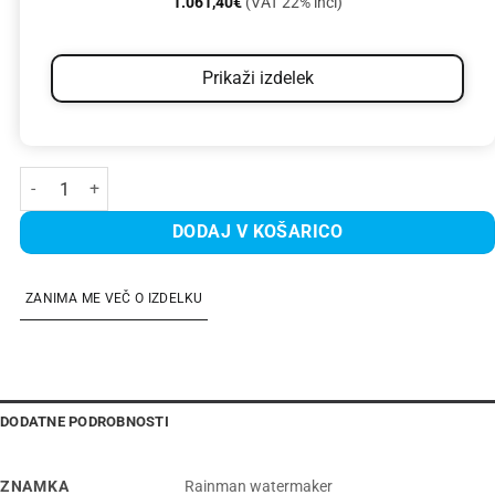
1.061,40
€
(VAT 22% incl)
Prikaži izdelek
Modular 24V DC 55 količina
DODAJ V KOŠARICO
ZANIMA ME VEČ O IZDELKU
DODATNE PODROBNOSTI
ZNAMKA
Rainman watermaker