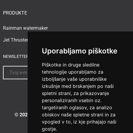
PRODUKTE
Rainman watermaker
Jet Thruster
Uporabljamo piškotke
NEWSLETTER ABONNIEREN
Piškotke in druge sledilne
tehnologije uporabljamo za
izboljšanje vaše uporabniške
izkušnje med brskanjem po naši
spletni strani, za prikazovanje
personaliziranih vsebin oz.
targetiranih oglasov, za analizo
obiskov naše spletne strani in za
© 2023 Vesselspa.com
|
Izdelava spletne strani:
vpogled v to, iz kje prihajajo naši
gostje.