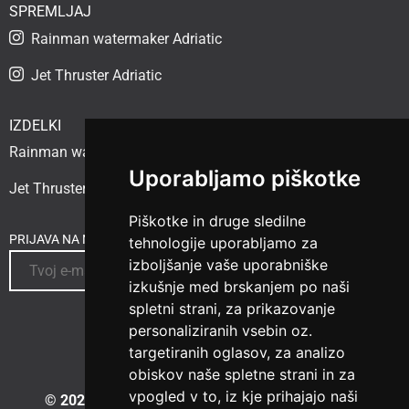
SPREMLJAJ
Rainman watermaker Adriatic
Jet Thruster Adriatic
IZDELKI
Rainman watermaker
Uporabljamo piškotke
Jet Thruster
Piškotke in druge sledilne
PRIJAVA NA NOVICE
tehnologije uporabljamo za
izboljšanje vaše uporabniške
izkušnje med brskanjem po naši
spletni strani, za prikazovanje
personaliziranih vsebin oz.
targetiranih oglasov, za analizo
obiskov naše spletne strani in za
vpogled v to, iz kje prihajajo naši
© 2023 Vesselspa.com
|
Izdelava spletne strani: