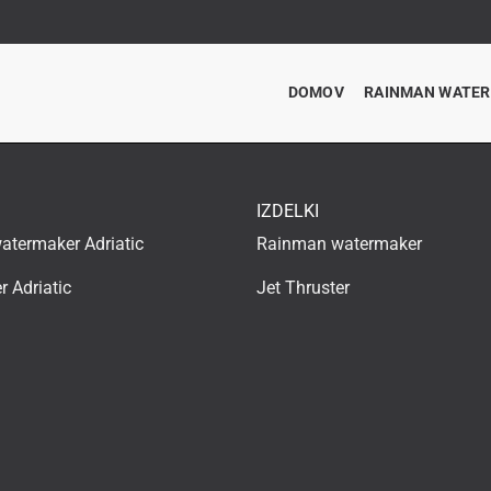
DOMOV
RAINMAN WATE
IZDELKI
termaker Adriatic
Rainman watermaker
r Adriatic
Jet Thruster