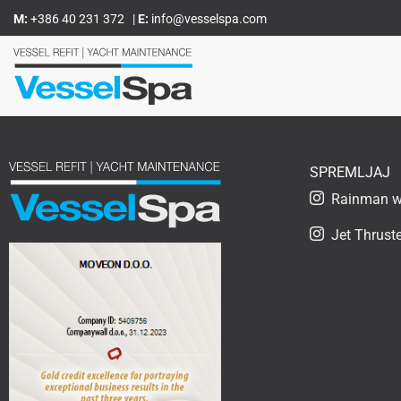
Skoči
M:
+386 40 231 372
|
E:
info@vesselspa.com
na
vsebino
SPREMLJAJ
Rainman wa
Jet Thruste