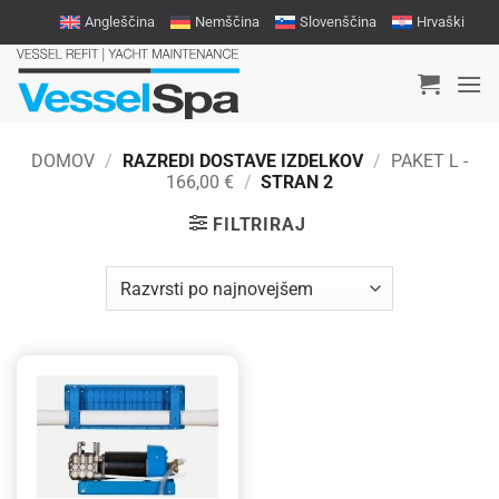
Skoči
Angleščina
Nemščina
Slovenščina
Hrvaški
na
vsebino
DOMOV
/
RAZREDI DOSTAVE IZDELKOV
/
PAKET L -
166,00 €
/
STRAN 2
FILTRIRAJ