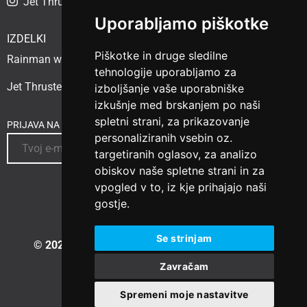
Jet Thruster Adriatic
Uporabljamo piškotke
IZDELKI
Piškotke in druge sledilne
Rainman watermaker
tehnologije uporabljamo za
Jet Thruster
izboljšanje vaše uporabniške
izkušnje med brskanjem po naši
spletni strani, za prikazovanje
PRIJAVA NA NOVICE
personaliziranih vsebin oz.
targetiranih oglasov, za analizo
obiskov naše spletne strani in za
vpogled v to, iz kje prihajajo naši
gostje.
Se strinjam
© 2023 Vesselspa.com
|
Izdelava spletne strani:
Zavračam
Spremeni moje nastavitve