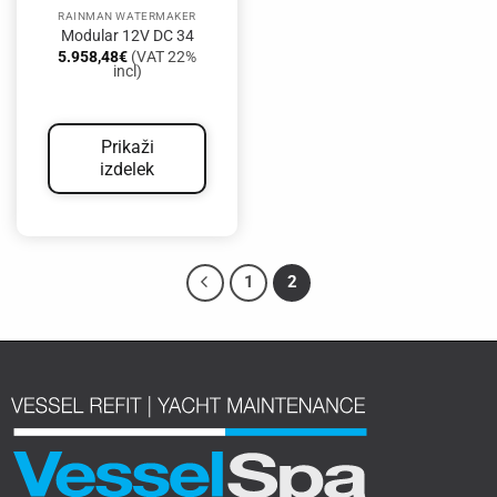
RAINMAN WATERMAKER
Modular 12V DC 34
5.958,48
€
(VAT 22%
incl)
Prikaži
izdelek
1
2