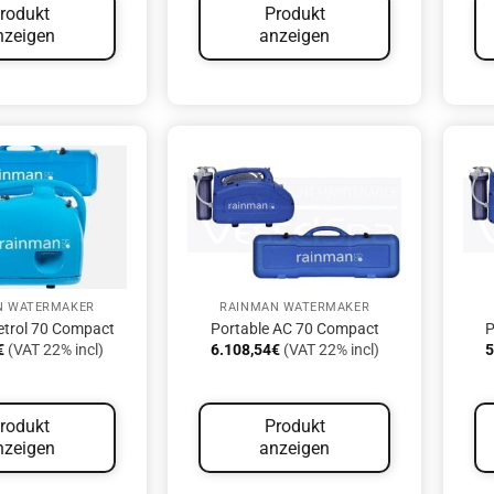
rodukt
Produkt
nzeigen
anzeigen
N WATERMAKER
RAINMAN WATERMAKER
etrol 70 Compact
Portable AC 70 Compact
P
€
(VAT 22% incl)
6.108,54
€
(VAT 22% incl)
5
rodukt
Produkt
nzeigen
anzeigen