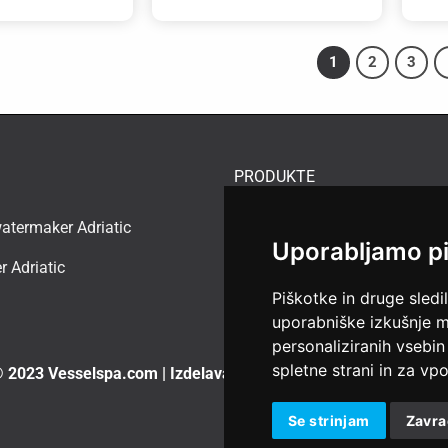
1
2
3
PRODUKTE
termaker Adriatic
Rainman watermaker
Uporabljamo p
r Adriatic
Jet Thruster
Piškotke in druge sledi
uporabniške izkušnje m
personaliziranih vsebin
spletne strani in za vpo
 2023 Vesselspa.com
|
Izdelava spletne strani:
Se strinjam
Zavr