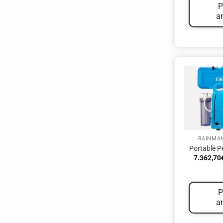
P
a
RAINMA
Portable P
7.362,70
P
a