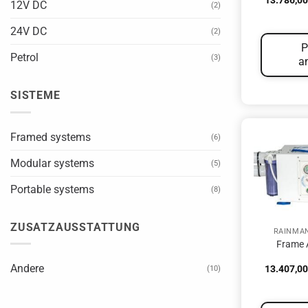
13.786,0
12V DC
(2)
24V DC
(2)
P
Petrol
(3)
a
SISTEME
Framed systems
(6)
Modular systems
(5)
Portable systems
(8)
ZUSATZAUSSTATTUNG
RAINMA
Frame 
Andere
13.407,0
(10)