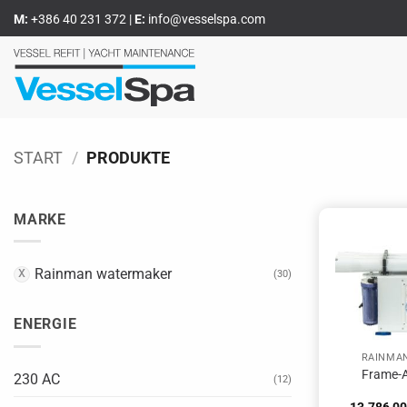
Zum
M:
+386 40 231 372
|
E:
info@vesselspa.com
Inhalt
springen
START
/
PRODUKTE
MARKE
Rainman watermaker
(30)
ENERGIE
RAINMA
Frame-A
230 AC
(12)