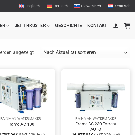
Englisch
Deutsch
Slowenisch
Kroatisch
ER
JET THRUSTER
GESCHICHTE
KONTAKT
Nach
erden angezeigt
Aktualität
sortiert
RAINMAN WATERMAKER
RAINMAN WATERMAKER
Frame AC 230 Torrent
Frame-AC-100
AUTO