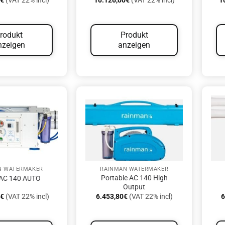
0
€
(VAT 22% incl)
10.126,00
€
(VAT 22% incl)
1
rodukt
Produkt
nzeigen
anzeigen
N WATERMAKER
RAINMAN WATERMAKER
Portable AC 140 High
AC 140 AUTO
Output
0
€
(VAT 22% incl)
6.453,80
€
(VAT 22% incl)
6