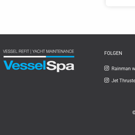
FOLGEN
Rainman wa
Jet Thruste
©