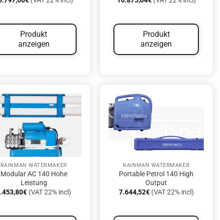
0.797,00
€
(VAT 22% incl)
16.875,04
€
(VAT 22% incl)
Produkt
Produkt
anzeigen
anzeigen
RAINMAN WATERMAKER
RAINMAN WATERMAKER
Modular AC 140 Hohe
Portable Petrol 140 High
Leistung
Output
.453,80
€
(VAT 22% incl)
7.644,52
€
(VAT 22% incl)