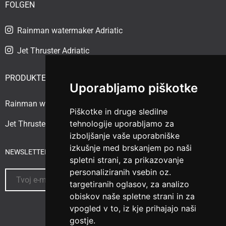
FOLGEN
Rainman watermaker Adriatic
Jet Thruster Adriatic
PRODUKTE
Uporabljamo piškotke
Rainman watermaker
Piškotke in druge sledilne
tehnologije uporabljamo za
Jet Thruster
izboljšanje vaše uporabniške
izkušnje med brskanjem po naši
NEWSLETTER ABONNIEREN
spletni strani, za prikazovanje
personaliziranih vsebin oz.
targetiranih oglasov, za analizo
obiskov naše spletne strani in za
vpogled v to, iz kje prihajajo naši
gostje.