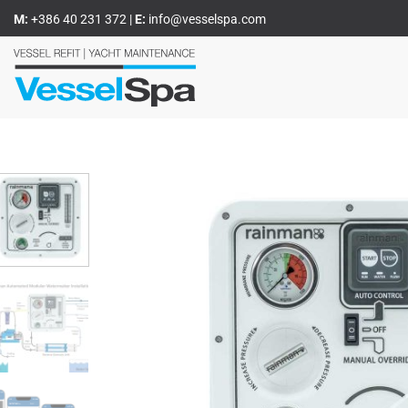
Zum
M:
+386 40 231 372
|
E:
info@vesselspa.com
Inhalt
springen