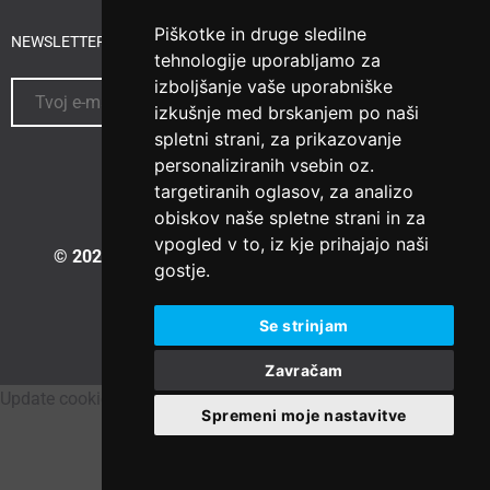
Piškotke in druge sledilne
NEWSLETTER ABONNIEREN
tehnologije uporabljamo za
izboljšanje vaše uporabniške
izkušnje med brskanjem po naši
spletni strani, za prikazovanje
personaliziranih vsebin oz.
targetiranih oglasov, za analizo
obiskov naše spletne strani in za
vpogled v to, iz kje prihajajo naši
© 2023 Vesselspa.com
|
Izdelava spletne strani:
gostje.
Se strinjam
Zavračam
Update cookies preferences
Spremeni moje nastavitve