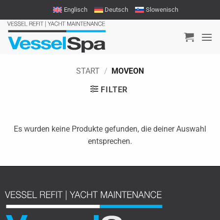
Zum
Englisch
Deutsch
Slowenisch
Inhalt
springen
START
/
MOVEON
FILTER
Es wurden keine Produkte gefunden, die deiner Auswahl
entsprechen.