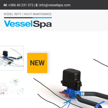
Zum
M:
+386 40 231 372
|
E:
info@vesselspa.com
Inhalt
springen
NEW