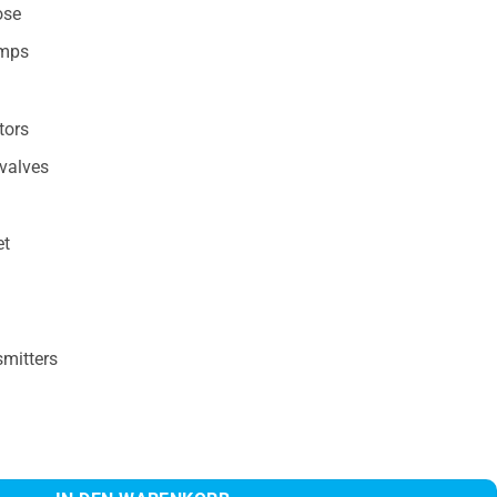
ose
amps
tors
 valves
et
smitters