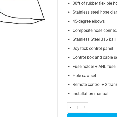
30ft of rubber flexible h
Stainless steel hose cl
45-degree elbows
Composite hose connec
Stainless Steel 316 ball
Joystick control panel
Control box and cable s
Fuse holder + ANL fuse
Hole saw set
Remote control + 2 tran
installation manual
Jet Thruster MICRO Menge