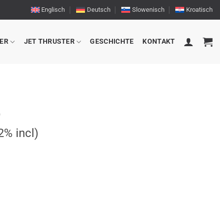
Englisch
Deutsch
Slowenisch
Kroatisch
ER
JET THRUSTER
GESCHICHTE
KONTAKT
O
% incl)