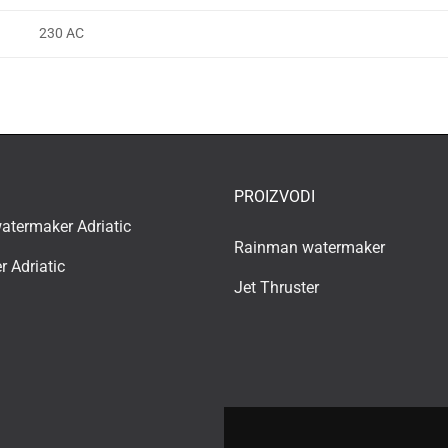
230 AC
PROIZVODI
termaker Adriatic
Rainman watermaker
r Adriatic
Jet Thruster