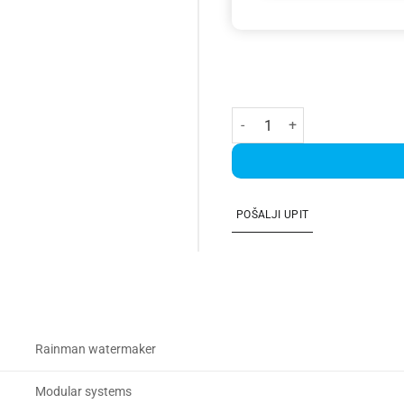
Modular 24V DC 55 količina
POŠALJI UPIT
Rainman watermaker
Modular systems