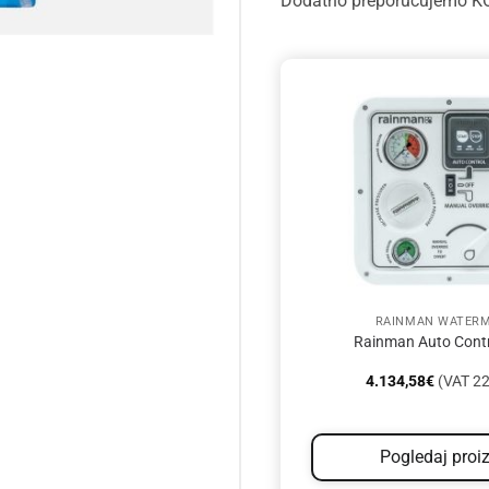
Dodatno preporučujemo 
RAINMAN WATER
Rainman Auto Contr
4.134,58
€
(VAT 22
Pogledaj proi