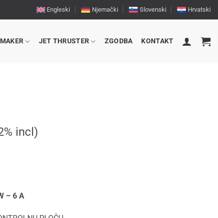
Engleski
Njemački
Slovenski
Hrvatski
RMAKER
JET THRUSTER
ZGODBA
KONTAKT
% incl)
W – 6 A