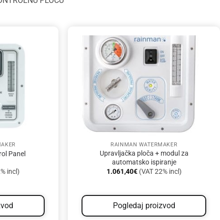
KONTROLNU PLOČU
MAKER
RAINMAN WATERMAKER
Upravljačka ploča + modul za
ol Panel
automatsko ispiranje
% incl)
1.061,40
€
(VAT 22% incl)
zvod
Pogledaj proizvod