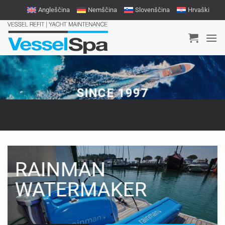
Skoči
Angleščina
Nemščina
Slovenščina
Hrvaški
na
vsebino
SINCE 1997
RAINMAN
WATERMAKER